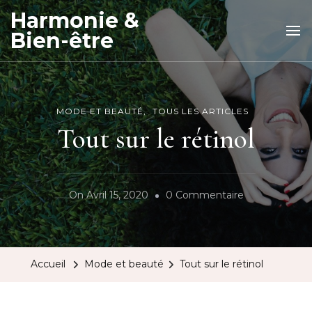
Harmonie &
Bien-être
MODE ET BEAUTÉ
TOUS LES ARTICLES
Tout sur le rétinol
Sur
On
Avril 15, 2020
0 Commentaire
Tout
Sur
Le
Accueil
Mode et beauté
Tout sur le rétinol
Rétinol