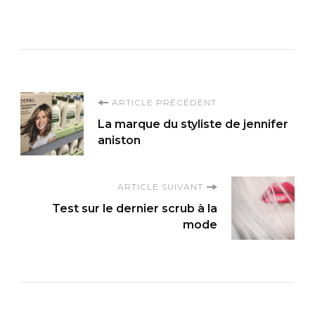
Navigation
ARTICLE PRÉCÉDENT
La marque du styliste de jennifer
d'article
aniston
ARTICLE SUIVANT
Test sur le dernier scrub à la
mode